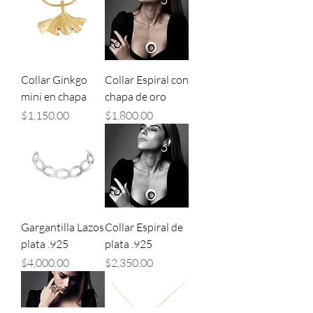
Collar Ginkgo
Collar Espiral con
mini en chapa
chapa de oro
Precio
Precio
$1,150.00
$1,800.00
Gargantilla Lazos
Collar Espiral de
plata .925
plata .925
Precio
Precio
$4,000.00
$2,350.00